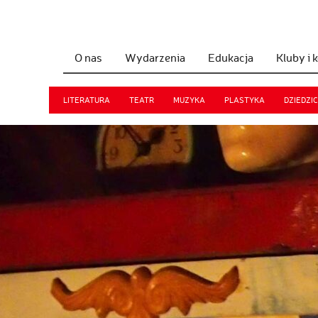
O nas
Wydarzenia
Edukacja
Kluby i 
LITERATURA
TEATR
MUZYKA
PLASTYKA
DZIEDZI