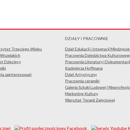
DZIAŁY I PRACOWNIE
rsytet Trzeciego Wieku
Dział Edukacji i Integracji Międzypo
 Wszelakich
Pracownia Dziedzictwa Kulturoweg
t Dziecięcy
Pracownia Literatury i Dokumentacj
iki
Kazimierza Hoffmana
koła zainteresowań
Dział Artystyczny
Pracownia ceramiki
Galeria Sztuki Ludowej i Nieprofesjo
Marketing Kultury
Warsztat Terapii Zajęciowej