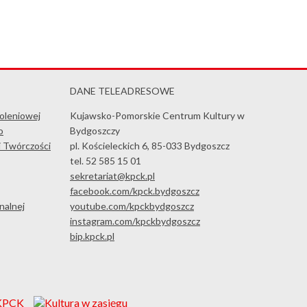
DANE TELEADRESOWE
koleniowej
Kujawsko-Pomorskie Centrum Kultury w
o
Bydgoszczy
i Twórczości
pl. Kościeleckich 6, 85-033 Bydgoszcz
tel. 52 585 15 01
sekretariat@kpck.pl
facebook.com/kpck.bydgoszcz
nalnej
youtube.com/kpckbydgoszcz
instagram.com/kpckbydgoszcz
bip.kpck.pl