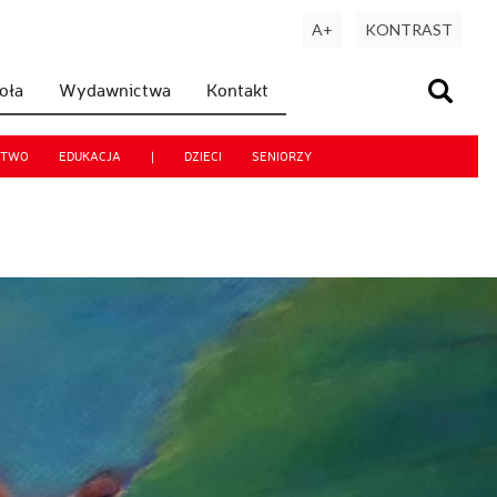
A+
KONTRAST
koła
Wydawnictwa
Kontakt
CTWO
EDUKACJA
|
DZIECI
SENIORZY