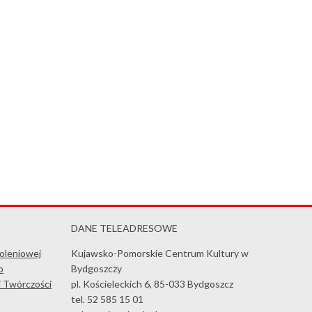
DANE TELEADRESOWE
koleniowej
Kujawsko-Pomorskie Centrum Kultury w
o
Bydgoszczy
i Twórczości
pl. Kościeleckich 6, 85-033 Bydgoszcz
tel. 52 585 15 01