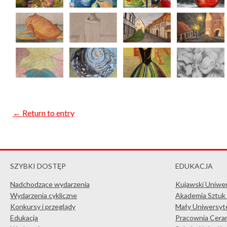
← Return to entry
SZYBKI DOSTĘP
EDUKACJA
Nadchodzące wydarzenia
Kujawski Uniwe
Wydarzenia cykliczne
Akademia Sztuk
Konkursy i przeglądy
Mały Uniwersyte
Edukacja
Pracownia Ceram