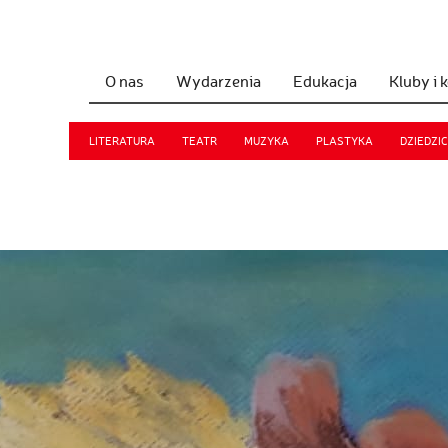
O nas
Wydarzenia
Edukacja
Kluby i 
LITERATURA
TEATR
MUZYKA
PLASTYKA
DZIEDZI